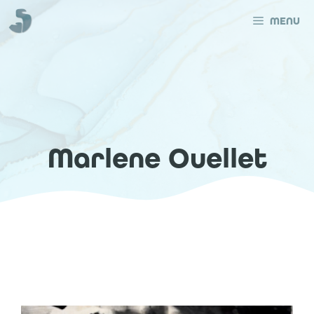
Aller
au
MENU
contenu
Marlene Ouellet