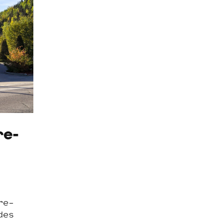
re-
re-
des