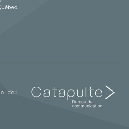
e
Québec
on de: