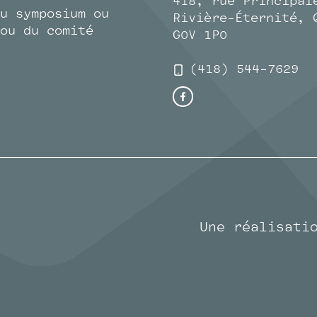
418, rue Principal
u symposium ou
Rivière-Éternité, 
ou du comité
G0V 1P0
(418) 544-7629
Une réalisati