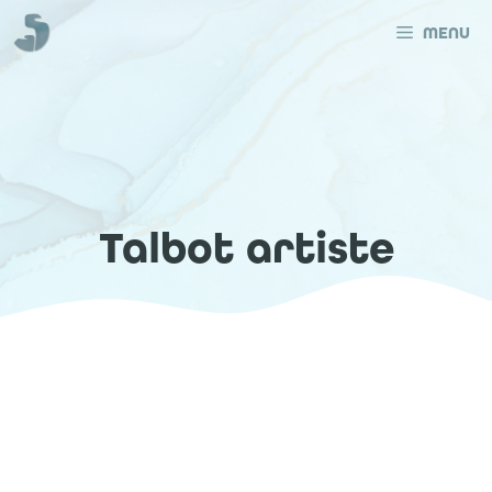
Aller
au
MENU
contenu
Talbot artiste