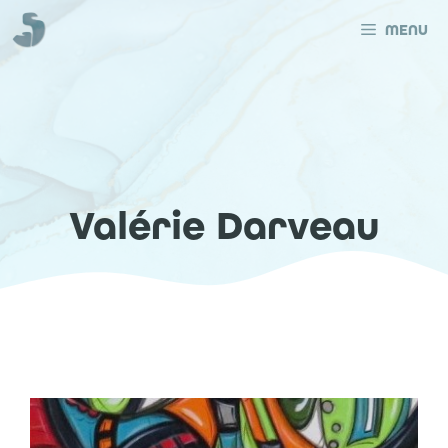
Aller
au
MENU
contenu
Valérie Darveau